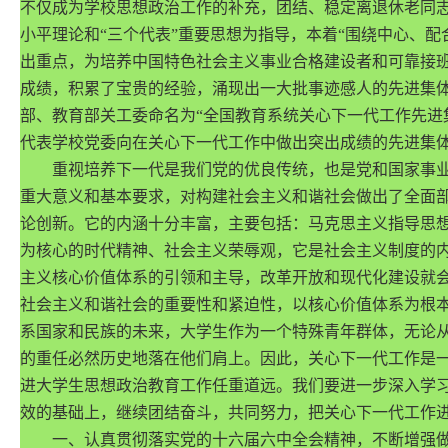
不仅成为学校思想政治工作的补充，团结、稳定离退休老同志
小平理论和“三个代表”重要思想为指导，本着“围绕中心、
出重点，为培养中国特色社会主义事业合格建设者和可靠接
成绩，积累了宝贵的经验，涌现出一大批事迹感人的先进集
部、教育部关工委命名为“全国教育系统关心下一代工作先进
代表学校党委向在关心下一代工作中做出突出成绩的先进集
重视培养下一代是我们党的优良传统，也是党和国家事业
重大意义和基本要求，对构建社会主义和谐社会做出了全面
论创新。它的内涵十分丰富，主要包括：马克思主义指导思
为核心的时代精神、社会主义荣辱观，它是社会主义制度的
主义核心价值体系的引领和主导，改革开放和现代化建设就
社会主义和谐社会的重要性和紧迫性，以核心价值体系为根
系国家和民族的未来，大学生作为一个特殊青年群体，无论
的重任必然历史地落在他们肩上。因此，关心下一代工作是
进大学生思想政治教育工作任重道远。我们要进一步深入学习
效的基础上，继续团结奋斗，共同努力，把关心下一代工作
一、认真贯彻落实党的十六届六中全会精神，不断增强做