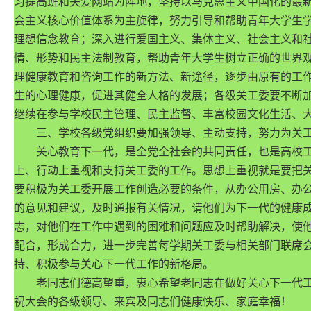
习提高班和关爱网站为阵地，坚持以马克思主义中国化的最
会主义核心价值体系为主旋律，努力引导和帮助青年大学生学
理想信念教育；深入进行爱国主义、集体主义、社会主义和
情、形势和民主法制教育，帮助青年大学生树立正确的世界
理健康教育和咨询工作的新方法、新途径，逐步由原有的工
生的心理健康，促进其健全人格的发展；各级关工委要不断
继续在参与学校民主管理、民主监督、丰富校园文化生活、
三、学校各级党组织要加强领导、主动支持，努力为关工
关心教育下一代，是全党全社会的共同责任，也是高校工作
上、行动上重视和支持关工委的工作。思想上重视就是要把
要积极为关工委开展工作创造必要的条件，从办公用房、办
的意见和建议，及时通报有关情况，请他们为下一代的健康
志，对他们在工作中遇到的困难和问题应及时帮助解决，使
配合，形成合力，进一步完善每学期关工委与相关部门联席
持、积极参与关心下一代工作的新格局。
老同志们德高望重，衷心希望老同志在做好关心下一代工
祝大会的各级领导、来宾及同志们健康快乐、家庭幸福！